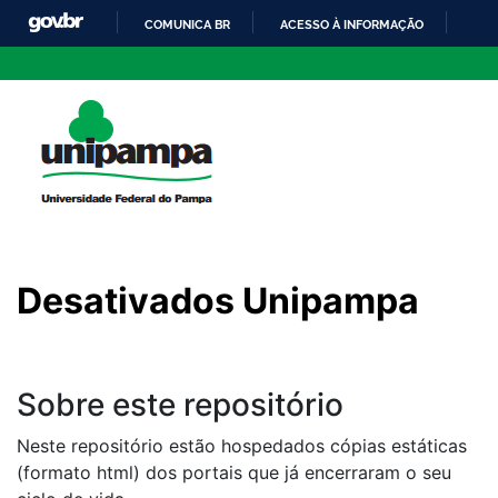
COMUNICA BR
ACESSO À INFORMAÇÃO
PAR
IR
PARA
O
CONTEÚDO
Desativados Unipampa
Sobre este repositório
Neste repositório estão hospedados cópias estáticas
(formato html) dos portais que já encerraram o seu